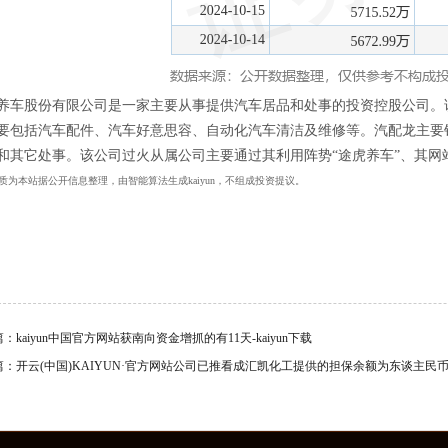
养车股份有限公司是一家主要从事提供汽车居品和处事的投资控股公司。
要包括汽车配件、汽车好意思容、自动化汽车清洁及维修等。汽配龙主要
和其它处事。该公司过火从属公司主要通过其利用阵势“途虎养车”、其
质为本站据公开信息整理，由智能算法生成kaiyun，不组成投资提议。
篇：
kaiyun中国官方网站获南向资金增抓的有11天-kaiyun下载
篇：
开云(中国)KAIYUN·官方网站公司已推看成汇凯化工提供的担保余额为东谈主民币3-k