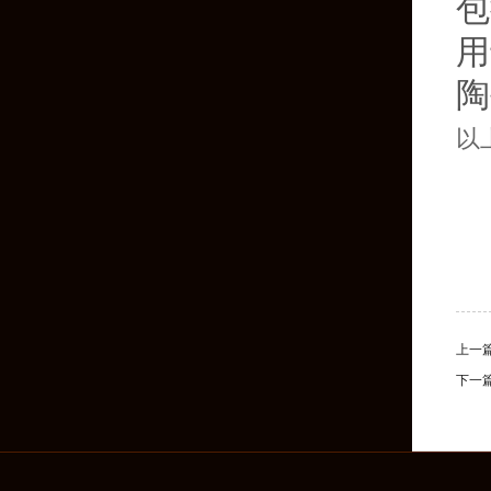
包
用
陶
以
上一
下一