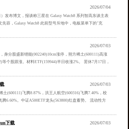
2026/07/04
 月 17 日）发布博文，报谈称三星在 Galaxy Watch8 系列智高东谈主表
，Galaxy Watch8 此前型号斥地中，电板菜单下的"充
2026/07/03
身分股盛新锂能(002240)10cm涨停，朔方稀土(600111)高涨
0392)等个股跟涨。材料ETF(159944)半日收涨2%。 罢休7月17日，
下载
2026/07/03
稀土(600111)飞腾8.87%，洪王人航空(600316)飞腾7.40%，校
9)飞腾6.60%。中证A500ETF龙头(563800)红盘蓄势。 流动性方
yun下载
2026/07/03