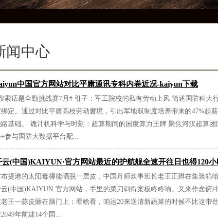
新闻中心
kaiyun中国官方网站对比平庸通讯专科内卷近况-kaiyun下载
#搜索话题全勤挑战赛7月# 引子：军工院校的私有劳动上风 简述国防科
度绑定。通过对比平庸高校劳动窘境，引出军地双制度培养带来的47%起薪
领路基础。 诡计机科学与时刻：超算期间的国度算力王牌 聚焦河汉超算团
+参与国防大数据平台配...
开云(中国)KAIYUN·官方网站最近的护航舰全速开往日也得120小时-
吉布提港的太阳毒得能晒脱一层皮，中国舟师炊事班长老王正蹲在集装箱暗
开云(中国)KAIYUN·官方网站，手里的菜刀剁得案板咚咚响。又来作念
被老王一蒜皮砸在脑门上：看啥看，咱运20来送清新蔬菜的时候不比这带
2049年前建14个国...