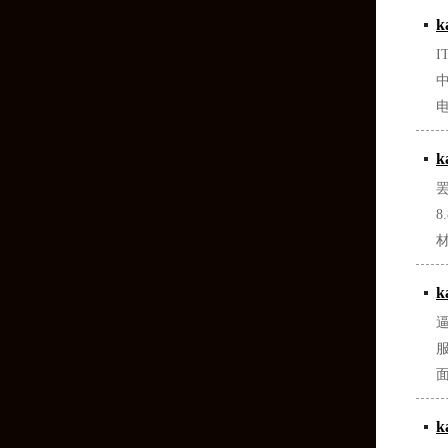
k
I
中
电
k
罢
8
材
k
逼
服
面
k