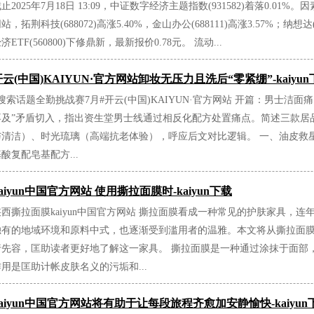
止2025年7月18日 13:09，中证数字经济主题指数(931582)着落0.01%。
站，拓荆科技(688072)高涨5.40%，金山办公(688111)高涨3.57%；纳想达(
济ETF(560800)下修鼎新，最新报价0.78元。 流动...
开云(中国)KAIYUN·官方网站卸妆无压力且洗后“零紧绷”-kaiyu
#搜索话题全勤挑战赛7月#开云(中国)KAIYUN·官方网站 开篇：男士洁
不及”矛盾切入，指出资生堂男士线通过相反化配方处置痛点。简述三款居
与清洁）、时光琉璃（高端抗老体验），呼应后文对比逻辑。 一、油皮救星
酸复配皂基配方...
aiyun中国官方网站 使用撕拉面膜时-kaiyun下载
陕西撕拉面膜kaiyun中国官方网站 撕拉面膜看成一种常见的护肤家具，
独有的地域环境和原料中式，也逐渐受到滥用者的温雅。本文将从撕拉面
行先容，匡助读者更好地了解这一家具。 撕拉面膜是一种通过涂抹于面部
作用是匡助计帐皮肤名义的污垢和...
kaiyun中国官方网站将有助于让每段旅程齐愈加安静愉快-kaiyun