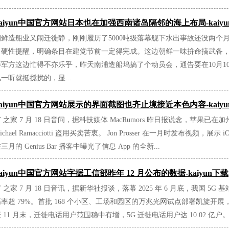
kaiyun中国官方网站日本也在加强西南诸岛隔邻的海上布局-kaiyu
朝鲜造船业又闹迁徙静，刚刚履历了5000吨级落幕舰下水出事故还没两个月
了硬性提醒，明确条目在建党节前一定得完成。这边朝鲜一味拚命搞武备，
鲜军方这边忙得不亦乐乎，昨天南浦造船坞搞了个动员会，通告要在10月10
一听就挺搅扰的，显...
kaiyun中国官方网站展示的界面截图也齐止境接近本色内容-kaiyu
T 之家 7 月 18 日音问，据科技媒体 MacRumors 昨日报说念，苹果已在加
ichael Ramacciotti 盗用买卖苦衷。 Jon Prosser 在一月时发布视频，
三月的 Genius Bar 播客中曝光了信息 App 的全新...
kaiyun中国官方网站字据工信部昨年 12 月公布的数据-kaiyun下载
T 之家 7 月 18 日音讯，据新华社报谈，落幕 2025 年 6 月底，我国 5G 
高率超 79%。首批 168 个小区、工场和园区的万兆光网试点部署凯旋开展
 11 月末，迁徙电话用户范围稳中有增，5G 迁徙电话用户达 10.02 亿户。I