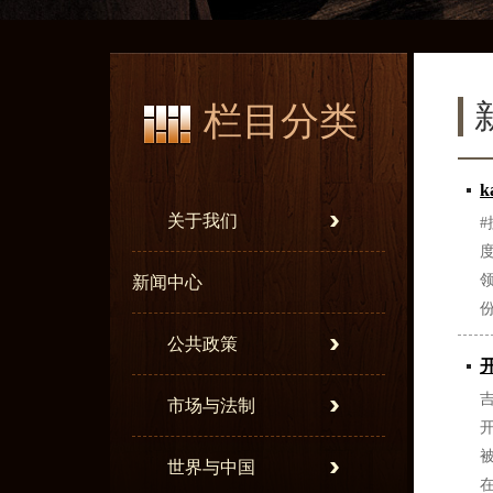
栏目分类
关于我们
新闻中心
份
公共政策
市场与法制
世界与中国
在