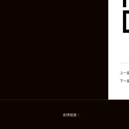
上一
下一
友情链接：