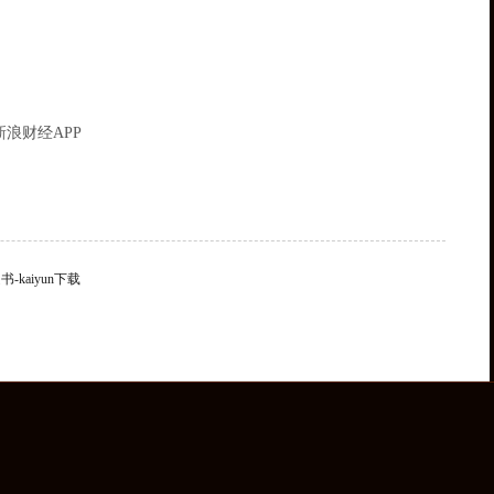
浪财经APP
kaiyun下载