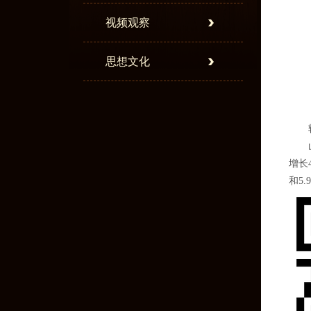
视频观察
思想文化
转自
山东
增长
和5.