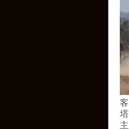
客
塔
主