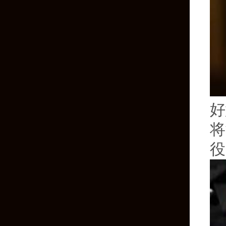
好
将
役